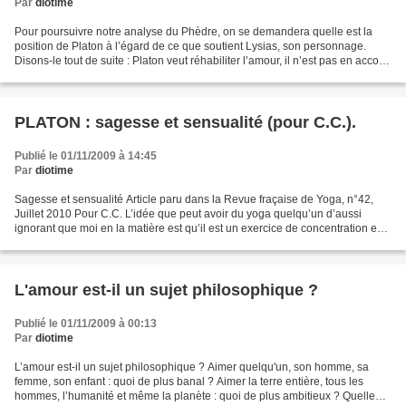
Par
diotime
Pour poursuivre notre analyse du Phèdre, on se demandera quelle est la
position de Platon à l’égard de ce que soutient Lysias, son personnage.
Disons-le tout de suite : Platon veut réhabiliter l’amour, il n’est pas en accord
avec Lysias. Mais ajoutons...
PLATON : sagesse et sensualité (pour C.C.).
Publié le 01/11/2009 à 14:45
Par
diotime
Sagesse et sensualité Article paru dans la Revue fraçaise de Yoga, n°42,
Juillet 2010 Pour C.C. L’idée que peut avoir du yoga quelqu’un d’aussi
ignorant que moi en la matière est qu’il est un exercice de concentration en
vue de la méditation. Cette concentration...
L'amour est-il un sujet philosophique ?
Publié le 01/11/2009 à 00:13
Par
diotime
L’amour est-il un sujet philosophique ? Aimer quelqu'un, son homme, sa
femme, son enfant : quoi de plus banal ? Aimer la terre entière, tous les
hommes, l’humanité et même la planète : quoi de plus ambitieux ? Quelle