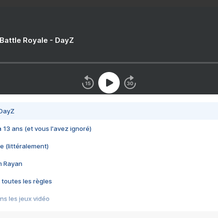
 Battle Royale - DayZ
 DayZ
 a 13 ans (et vous l'avez ignoré)
e (littéralement)
im Rayan
 toutes les règles
s les jeux vidéo
us choquant de Rockstar ? - Le scandale BULLY