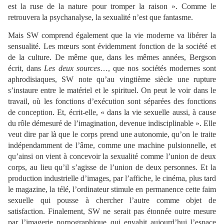
est la ruse de la nature pour tromper la raison ». Comme le
retrouvera la psychanalyse, la sexualité n’est que fantasme.
Mais SW comprend également que la vie moderne va libérer la
sensualité. Les mœurs sont évidemment fonction de la société et
de la culture. De même que, dans les mêmes années, Bergson
écrit, dans
Les deux sources
…, que nos sociétés modernes sont
aphrodisiaques, SW note qu’au vingtième siècle une rupture
s’instaure entre le matériel et le spirituel. On peut le voir dans le
travail, où les fonctions d’exécution sont séparées des fonctions
de conception. Et, écrit-elle, « dans la vie sexuelle aussi, à cause
du rôle démesuré de l’imagination, devenue indisciplinable ». Elle
veut dire par là que le corps prend une autonomie, qu’on le traite
indépendamment de l’âme, comme une machine pulsionnelle, et
qu’ainsi on vient à concevoir la sexualité comme l’union de deux
corps, au lieu qu’il s’agisse de l’union de deux personnes. Et la
production industrielle d’images, par l’affiche, le cinéma, plus tard
le magazine, la télé, l’ordinateur stimule en permanence cette faim
sexuelle qui pousse à chercher l’autre comme objet de
satisfaction. Finalement, SW ne serait pas étonnée outre mesure
par l’imagerie pornographique qui envahit aujourd’hui l’espace